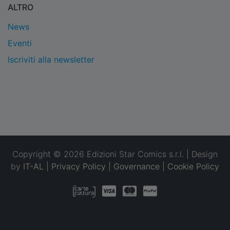
ALTRO
News
Eventi
Iscriviti alla newsletter
Copyright © 2026 Edizioni Star Comics s.r.l. | Design
by
IT-AL
|
Privacy Policy
|
Governance
|
Cookie Policy