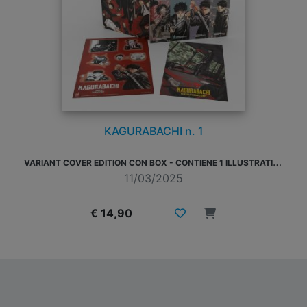
KAGURABACHI n. 1
V
ARIANT COVER EDITION CON BOX - CONTIENE 1 ILLUSTRATION CARD, 1 SET DI STICKERS E 1 SET DI SEGNALIBRI IN PVC
11/03/2025
€ 14,90