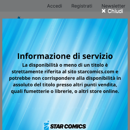
Accedi
Registrati
Newsletter
×
Chiudi
KAGURABACHI
LA SCINTILLA DEL METALLO CHE SI
TRASFORMA IN UNA BELLISSIMA E
SOLIDA KATANA.
Chihiro Rokuhira è un giovane che studia l'arte della
forgiatura della katana dal padre Kunishige, un
artigiano leggendario fautore di sei famigerate spade
intrise di spaventosi poteri magici. A causa della fama
dell'uomo e del suo ruolo chiave durante un conflitto
passato, i due vivono di nascosto, lavorando i metalli e