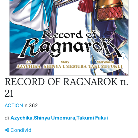
RECORD OF RAGNAROK n.
21
ACTION
n.362
di
Azychika
,
Shinya Umemura
,
Takumi Fukui
Condividi