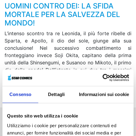
UOMINI CONTRO DEI: LA SFIDA
MORTALE PER LA SALVEZZA DEL
MONDO!
L’intenso scontro tra re Leonida, il più forte ribelle di
Sparta, e Apollo, il dio del sole, giunge alla sua
conclusione! Nel successivo combattimento si
fronteggiano invece Soji Okita, capitano della prima
unità della Shinsengumi, e Susanoo no Mikoto, il primo
dio della spada! Dall’istante in cui due tra i massimi
esponenti dell’arte della scherma si trovano faccia a
faccia, per tutto il regno celeste riecheggia un fragore
di lame senza precedenti!
Consenso
Dettagli
Informazioni sui cookie
Questo sito web utilizza i cookie
Altri volumi della serie
Utilizziamo i cookie per personalizzare contenuti ed
annunci, per fornire funzionalità dei social media e per