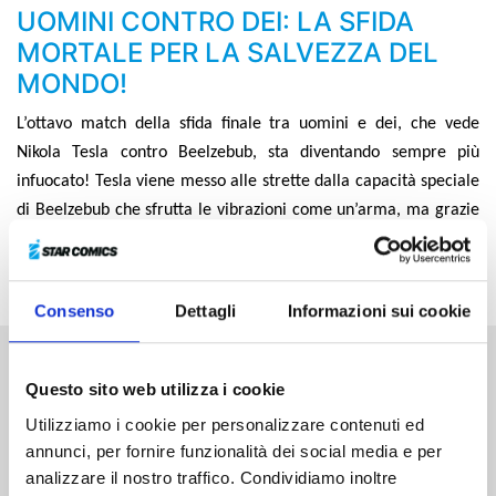
UOMINI CONTRO DEI: LA SFIDA
MORTALE PER LA SALVEZZA DEL
MONDO!
L
’
ottavo match della sfida finale tra uomini e dei, che vede
Nikola Tesla contro Beelzebub, sta diventando sempre più
infuocato! Tesla viene messo alle strette dalla capacità speciale
di Beelzebub che sfrutta le vibrazioni come un
’
arma, ma grazie
al potere della scienza che va oltre ogni immaginazione ribalta
di colpo l
’
andamento dello scontro!
Consenso
Dettagli
Informazioni sui cookie
Altri volumi della serie
Questo sito web utilizza i cookie
Utilizziamo i cookie per personalizzare contenuti ed
annunci, per fornire funzionalità dei social media e per
analizzare il nostro traffico. Condividiamo inoltre