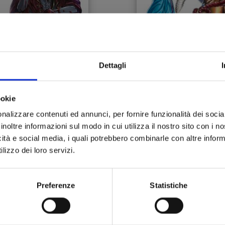
Dettagli
ECORD OF RAGNAROK -
RECORD OF RAGNAROK
ookie
 STRANO CASO DI JACK
21
LO SQUARTATORE n. 3
nalizzare contenuti ed annunci, per fornire funzionalità dei socia
inoltre informazioni sul modo in cui utilizza il nostro sito con i 
19/11/2024
22/10/2024
icità e social media, i quali potrebbero combinarle con altre inform
lizzo dei loro servizi.
 6,90
€ 6,90
Preferenze
Statistiche