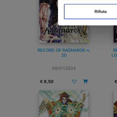
Rifiuta
RECORD OF RAGNAROK n.
R
20
LO
09/07/2024
€ 6,50
€