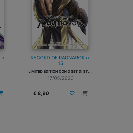
 n.
RECORD OF RAGNAROK n.
15
L
IMITED EDITION CON 3 SET DI STICKER
17/05/2023
€ 8,90