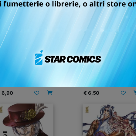
CORD OF RAGNAROK n.
RECORD OF RAGNAROK
25
LO STRANO CASO DI J
LO SQUARTATORE n. 
14/04/2026
27/01/2026
 6,90
€ 6,50