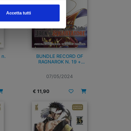
Accetta tutti
 n.
BUNDLE RECORD OF
RAGNAROK N. 19 +
RECORD OF RAGNAROK –
LO STRANO CASO DI JACK
07/05/2024
LO SQUARTATORE N. 1
€ 11,90