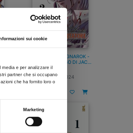
Informazioni sui cookie
 n.
RECORD OF RAGNAROK -
LO STRANO CASO DI JACK
LO SQUARTATORE n. 2
l media e per analizzare il
nostri partner che si occupano
03/09/2024
azioni che ha fornito loro o
€ 6,50
Marketing