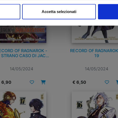
Accetta selezionati
ECORD OF RAGNAROK -
RECORD OF RAGNAROK
 STRANO CASO DI JACK
19
LO SQUARTATORE n. 1
14/05/2024
14/05/2024
 6,90
€ 6,50