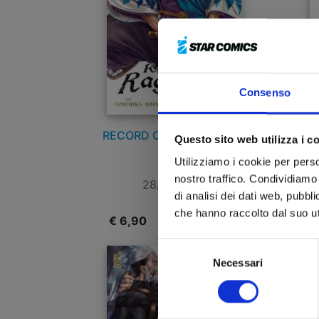
Consenso
RECORD OF RAGNAROK n.
R
Questo sito web utilizza i c
22
LO
Utilizziamo i cookie per perso
nostro traffico. Condividiamo 
28/01/2025
di analisi dei dati web, pubbl
che hanno raccolto dal suo uti
€ 6,90
€
Selezione
Necessari
del
consenso