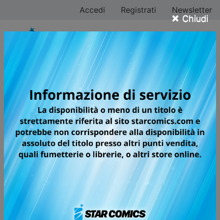
Accedi
Registrati
Newsletter
×
Chiudi
Tutti i fumetti per la
testata YOUNG