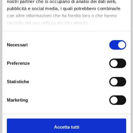
nostri partner che si occupano di analisi dei dati web,
pubblicità e social media, i quali potrebbero combinarle
con altre informazioni che ha fornito loro o che hanno
raccolto dal suo utilizzo dei loro servizi.
Selezione
Necessari
del
consenso
ONE PIECE CAMPUS n. 6
Preferenze
06/10/2026
Statistiche
€ 6,50
Marketing
Accetta tutti
Mostra tutto