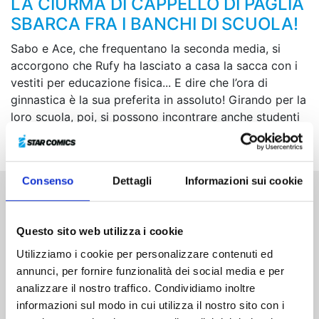
LA CIURMA DI CAPPELLO DI PAGLIA
SBARCA FRA I BANCHI DI SCUOLA!
Sabo e Ace, che frequentano la seconda media, si
accorgono che Rufy ha lasciato a casa la sacca con i
vestiti per educazione fisica... E dire che l’ora di
ginnastica è la sua preferita in assoluto! Girando per la
loro scuola, poi, si possono incontrare anche studenti
colossali e presunte ragazzacce!
Consenso
Dettagli
Informazioni sui cookie
Altri volumi della serie
Questo sito web utilizza i cookie
Utilizziamo i cookie per personalizzare contenuti ed
annunci, per fornire funzionalità dei social media e per
analizzare il nostro traffico. Condividiamo inoltre
informazioni sul modo in cui utilizza il nostro sito con i