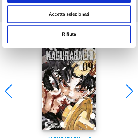
Accetta selezionati
Se ti è piaciuto prova anche:
Rifiuta