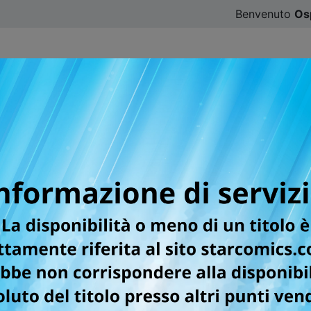
Benvenuto
Os
CATALOGO
SFOGLIA ONLINE
DIGISTAR
#ILOVE
er la testata YOUNG