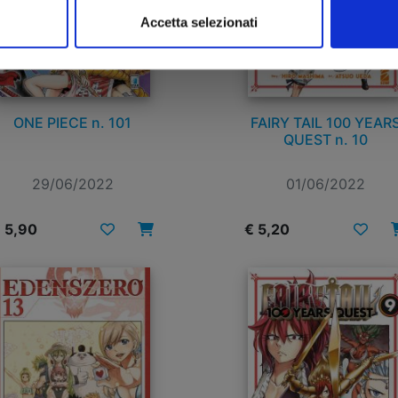
Accetta selezionati
ONE PIECE n. 101
FAIRY TAIL 100 YEAR
QUEST n. 10
29/06/2022
01/06/2022
 5,90
€ 5,20