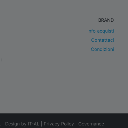
BRAND
Info acquisti
Contattaci
Condizioni
i
. | Design by
IT-AL
|
Privacy Policy
|
Governance
|