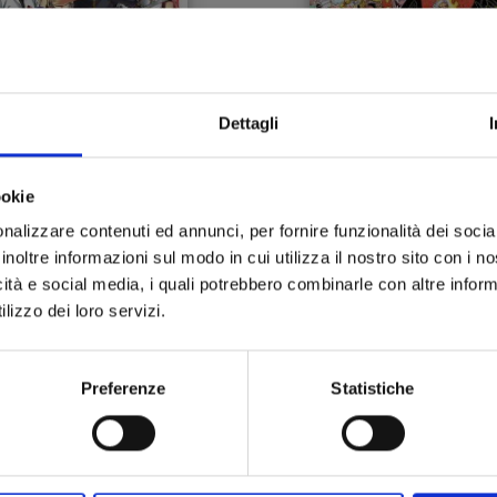
Dettagli
FAIRY TAIL 100 YEARS
ONE PIECE n. 102
QUEST n. 11
ookie
30/11/2022
28/10/2022
nalizzare contenuti ed annunci, per fornire funzionalità dei socia
inoltre informazioni sul modo in cui utilizza il nostro sito con i 
 5,20
€ 5,20
icità e social media, i quali potrebbero combinarle con altre inform
lizzo dei loro servizi.
Preferenze
Statistiche