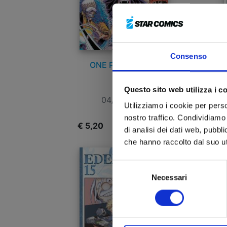
Consenso
ONE PIECE n. 103
Questo sito web utilizza i c
04/01/2023
Utilizziamo i cookie per perso
nostro traffico. Condividiamo 
€ 5,20
€
di analisi dei dati web, pubbl
che hanno raccolto dal suo uti
Selezione
Necessari
del
consenso