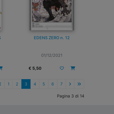
S
EDENS ZERO n. 12
01/12/2021
€ 5,50
1
2
3
4
5
6
7
Pagina 3 di 14