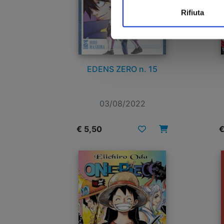
Rifiuta
EDENS ZERO n. 15
03/08/2022
€ 5,50
€