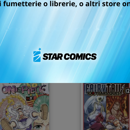
EDENS ZERO n. 19
ONE PIECE n. 105
06/09/2023
02/08/2023
 5,50
€ 5,90