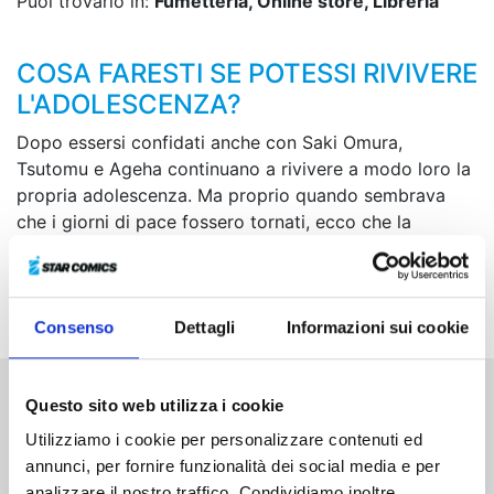
Puoi trovarlo in:
Fumetteria, Online store, Libreria
COSA FARESTI SE POTESSI RIVIVERE
L'ADOLESCENZA?
Dopo essersi confidati anche con Saki Omura,
Tsutomu e Ageha continuano a rivivere a modo loro la
propria adolescenza. Ma proprio quando sembrava
che i giorni di pace fossero tornati, ecco che la
ragazza più problematica della classe mette gli occhi
su Tsutomu! Come se non bastasse, pare che anche lei
abbia effettuato il time sleep...
Consenso
Dettagli
Informazioni sui cookie
Questo sito web utilizza i cookie
Altri volumi della serie
Utilizziamo i cookie per personalizzare contenuti ed
annunci, per fornire funzionalità dei social media e per
analizzare il nostro traffico. Condividiamo inoltre