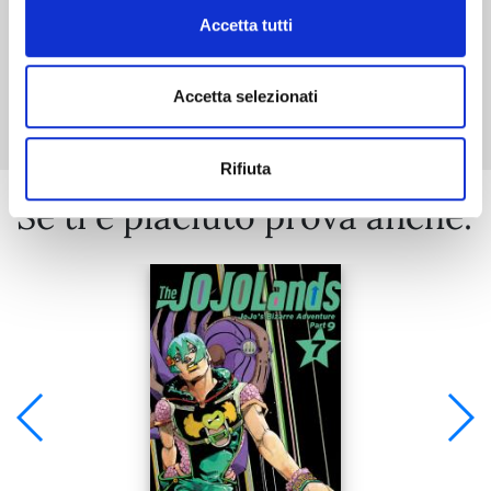
Accetta tutti
Mostra tutto
Accetta selezionati
Rifiuta
Se ti è piaciuto prova anche: