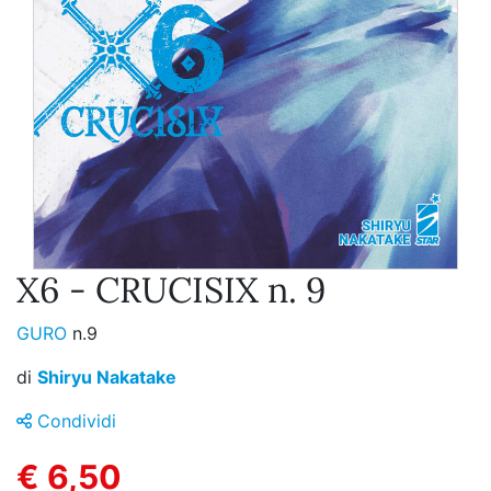
X6 - CRUCISIX n. 9
GURO
n.9
di
Shiryu Nakatake
Condividi
€ 6,50