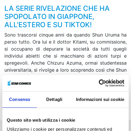
LA SERIE RIVELAZIONE CHE HA
SPOPOLATO IN GIAPPONE,
ALL'ESTERO E SU TIKTOK!
Sono trascorsi cinque anni da quando Shun Uruma ha
perso tutto. Ora lui e il dottor Kitami, su commissione,
si occupano di depurare la società da tutti quegli
individui abietti che si macchiano di azioni turpi e
spregevoli. Anche Chizuru Azuma, ormai studentessa
universitaria, si rivolge a loro scoprendo così che Shun
è ancora vivo. Il problema però è che il ragazzo
ricorda solamente il suo nome, ha cancellato ogni
memoria del passato... Ma forse sarà proprio Chizuru
la chiave che lo aiuterà a riportare alla luce la sua
Consenso
Dettagli
Informazioni sui cookie
unica ragione di vita: uccidere Kyo Shigoku!
Questo sito web utilizza i cookie
Utilizziamo i cookie per personalizzare contenuti ed