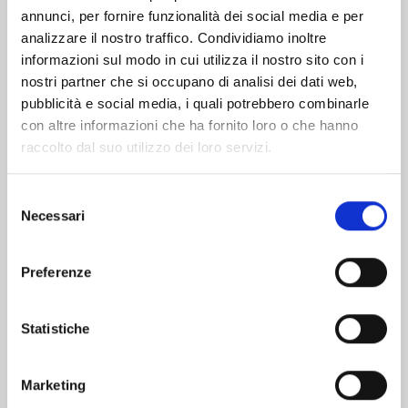
Altri volumi della serie
annunci, per fornire funzionalità dei social media e per
analizzare il nostro traffico. Condividiamo inoltre
informazioni sul modo in cui utilizza il nostro sito con i
nostri partner che si occupano di analisi dei dati web,
pubblicità e social media, i quali potrebbero combinarle
con altre informazioni che ha fornito loro o che hanno
raccolto dal suo utilizzo dei loro servizi.
Selezione
Necessari
del
consenso
Preferenze
Statistiche
X6 - CRUCISIX n. 15
Marketing
22/09/2026