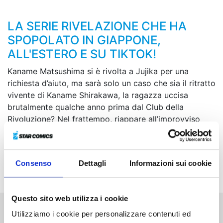
LA SERIE RIVELAZIONE CHE HA
SPOPOLATO IN GIAPPONE,
ALL'ESTERO E SU TIKTOK!
Kaname Matsushima si è rivolta a Jujika per una
richiesta d’aiuto, ma sarà solo un caso che sia il ritratto
vivente di Kaname Shirakawa, la ragazza uccisa
brutalmente qualche anno prima dal Club della
Rivoluzione? Nel frattempo, riappare all’improvviso
anche Jun Shirakawa, che invita Shun a unirsi al suo
piano di vendetta contro Shigoku. Una strana
sensazione, un forte sentore di trappola... Eppure Shun
Consenso
Dettagli
Informazioni sui cookie
decide comunque di gettarsi tra le fiamme...
Questo sito web utilizza i cookie
Utilizziamo i cookie per personalizzare contenuti ed