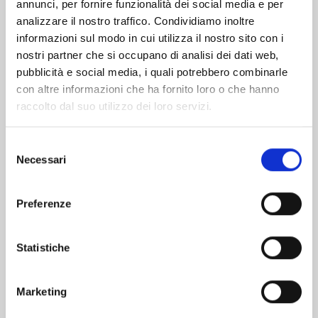
Altri volumi della serie
annunci, per fornire funzionalità dei social media e per
analizzare il nostro traffico. Condividiamo inoltre
informazioni sul modo in cui utilizza il nostro sito con i
nostri partner che si occupano di analisi dei dati web,
pubblicità e social media, i quali potrebbero combinarle
con altre informazioni che ha fornito loro o che hanno
raccolto dal suo utilizzo dei loro servizi.
Selezione
Necessari
del
consenso
Preferenze
X6 - CRUCISIX n. 15
Statistiche
Marketing
22/09/2026