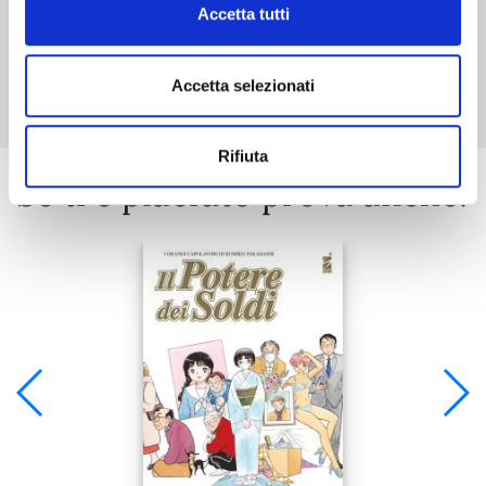
Accetta tutti
Mostra tutto
Accetta selezionati
Rifiuta
Se ti è piaciuto prova anche: