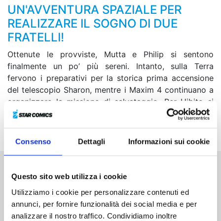
UN'AVVENTURA SPAZIALE PER
REALIZZARE IL SOGNO DI DUE
FRATELLI!
Ottenute le provviste, Mutta e Philip si sentono
finalmente un po’ più sereni. Intanto, sulla Terra
fervono i preparativi per la storica prima accensione
del telescopio Sharon, mentre i Maxim 4 continuano a
organizzare la missione di salvataggio. Per Hibito si
avvicina dunque il momento di tornare una seconda
volta sulla Luna…
Consenso
Dettagli
Informazioni sui cookie
Questo sito web utilizza i cookie
Altri volumi della serie
Utilizziamo i cookie per personalizzare contenuti ed
annunci, per fornire funzionalità dei social media e per
analizzare il nostro traffico. Condividiamo inoltre