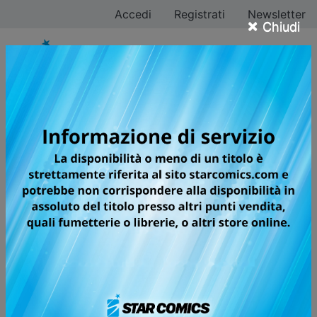
Accedi
Registrati
Newsletter
×
Chiudi
Chuya Koyama
Tutti i fumetti