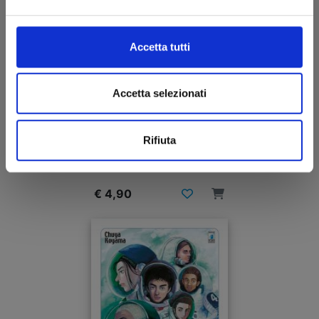
Accetta tutti
Accetta selezionati
UCHU KYODAI - FRATELLI NELLO SPAZIO n. 34
Rifiuta
20/05/2020
€ 4,90