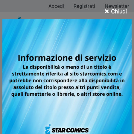
Accedi
Registrati
Newsletter
×
Chiudi
Fumetti Digitali
Filtra ricerca
Scegli la serie che vuoi leggere sul tuo dispositivo
digitale preferito e clicca sullo store in cui effettuare
l'acquisto.
Buona lettura!