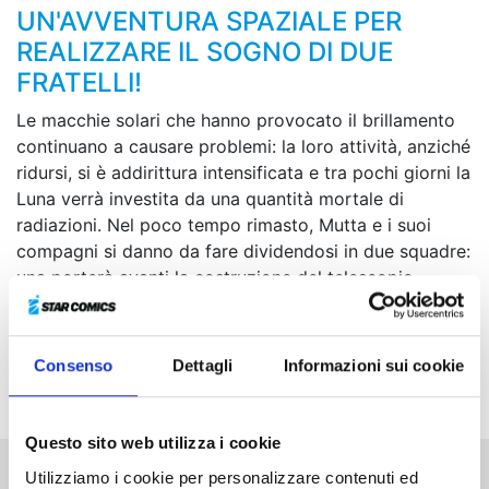
UN'AVVENTURA SPAZIALE PER
REALIZZARE IL SOGNO DI DUE
FRATELLI!
Le macchie solari che hanno provocato il brillamento
continuano a causare problemi: la loro attività, anziché
ridursi, si è addirittura intensificata e tra pochi giorni la
Luna verrà investita da una quantità mortale di
radiazioni. Nel poco tempo rimasto, Mutta e i suoi
compagni si danno da fare dividendosi in due squadre:
una porterà avanti la costruzione del telescopio
lunare, mentre l’altra si occuperà dei preparativi per il
ritorno sulla Terra. Tutti lavorano alacremente, ma
nonostante ciò dovranno presto affrontare l’imprevisto
Consenso
Dettagli
Informazioni sui cookie
peggiore della missione!
Questo sito web utilizza i cookie
Utilizziamo i cookie per personalizzare contenuti ed