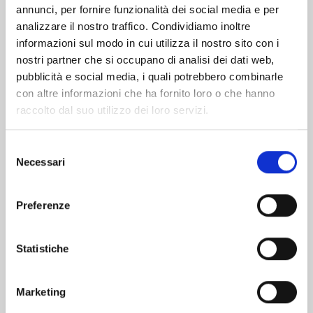
Altri volumi della serie
annunci, per fornire funzionalità dei social media e per
analizzare il nostro traffico. Condividiamo inoltre
informazioni sul modo in cui utilizza il nostro sito con i
nostri partner che si occupano di analisi dei dati web,
pubblicità e social media, i quali potrebbero combinarle
con altre informazioni che ha fornito loro o che hanno
raccolto dal suo utilizzo dei loro servizi.
Selezione
Necessari
del
consenso
Preferenze
Statistiche
UCHU KYODAI - FRATELLI NELLO SPAZIO n. 43
Marketing
09/07/2024