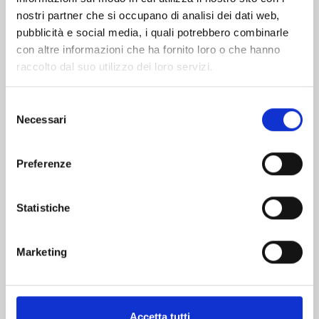
nostri partner che si occupano di analisi dei dati web,
pubblicità e social media, i quali potrebbero combinarle
con altre informazioni che ha fornito loro o che hanno
raccolto dal suo utilizzo dei loro servizi.
Selezione
Necessari
del
consenso
UCHU KYODAI - FRATELLI NELLO SPAZIO n. 43
Preferenze
Statistiche
09/07/2024
€ 5,90
Marketing
Accetta tutti