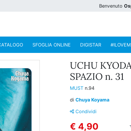
Benvenuto
Os
CATALOGO
SFOGLIA ONLINE
DIGISTAR
#ILOVE
UCHU KYODAI
SPAZIO n. 31
MUST
n.94
di
Chuya Koyama
Condividi
€ 4,90