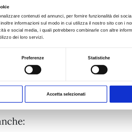
ookie
UCHU KYODAI - FRATELLI NELLO SPAZIO n. 43
nalizzare contenuti ed annunci, per fornire funzionalità dei socia
inoltre informazioni sul modo in cui utilizza il nostro sito con i 
icità e social media, i quali potrebbero combinarle con altre inform
09/07/2024
lizzo dei loro servizi.
€ 5,90
Preferenze
Statistiche
Mostra tutto
Accetta selezionati
anche: