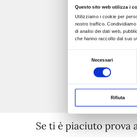
Questo sito web utilizza i c
Utilizziamo i cookie per perso
nostro traffico. Condividiamo 
di analisi dei dati web, pubbl
che hanno raccolto dal suo uti
Selezione
Necessari
del
consenso
Rifiuta
Se ti è piaciuto prova 