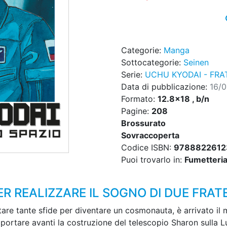
Categorie:
Manga
Sottocategorie:
Seinen
Serie:
UCHU KYODAI - FRA
Data di pubblicazione:
16/0
Formato:
12.8x18 , b/n
Pagine:
208
Brossurato
Sovraccoperta
Codice ISBN:
9788822612
Puoi trovarlo in:
Fumetteria,
R REALIZZARE IL SOGNO DI DUE FRATE
tare tante sfide per diventare un cosmonauta, è arrivato il 
e portare avanti la costruzione del telescopio Sharon sull