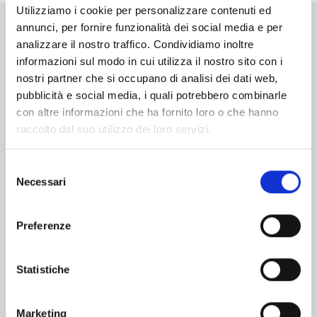
Utilizziamo i cookie per personalizzare contenuti ed
annunci, per fornire funzionalità dei social media e per
Altri volumi della serie
analizzare il nostro traffico. Condividiamo inoltre
informazioni sul modo in cui utilizza il nostro sito con i
nostri partner che si occupano di analisi dei dati web,
pubblicità e social media, i quali potrebbero combinarle
con altre informazioni che ha fornito loro o che hanno
raccolto dal suo utilizzo dei loro servizi.
Selezione
Necessari
del
consenso
Preferenze
Statistiche
THE CASE STUDY OF VANITAS n. 11
Marketing