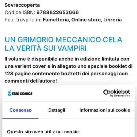
Sovraccoperta
Codice ISBN:
9788822653666
Puoi trovarlo in:
Fumetteria, Online store, Libreria
UN GRIMORIO MECCANICO CELA
LA VERITÀ SUI VAMPIRI
Il volume è disponibile anche in edizione limitata con
una variant cover e in allegato uno speciale booklet di
128 pagine contenente bozzetti dei personaggi con
commenti dell’autore!
Vanitas e i suoi compagni, dopo la conclusione della
durissima lotta orchestrata da Mikhail, si sono
guadagnati qualche momento di riposo. Nel frattempo,
Consenso
Dettagli
Informazioni sui cookie
però, il Conte Saint-Germain prende contatto con una
fanciulla degli Archiviste…
Questo sito web utilizza i cookie