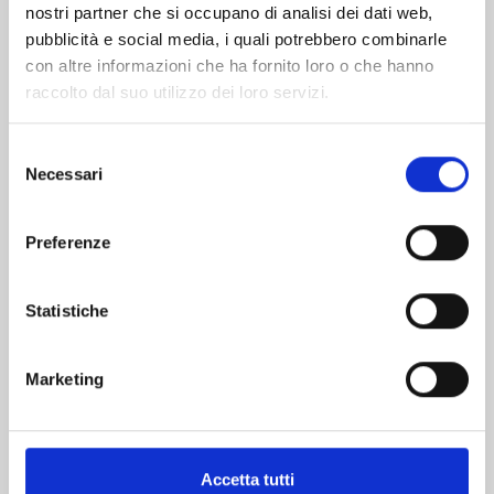
nostri partner che si occupano di analisi dei dati web,
pubblicità e social media, i quali potrebbero combinarle
con altre informazioni che ha fornito loro o che hanno
raccolto dal suo utilizzo dei loro servizi.
Selezione
Necessari
del
consenso
THE CASE STUDY OF VANITAS n. 11
Preferenze
05/11/2024
Statistiche
€ 6,50
Marketing
Accetta tutti