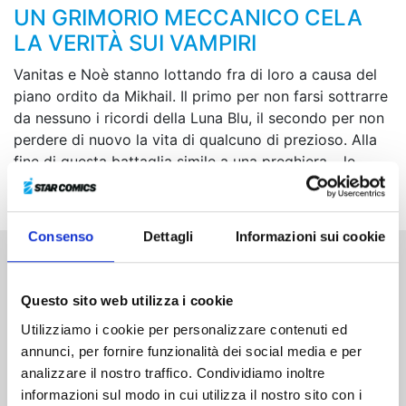
UN GRIMORIO MECCANICO CELA
LA VERITÀ SUI VAMPIRI
Vanitas e Noè stanno lottando fra di loro a causa del
piano ordito da Mikhail. Il primo per non farsi sottrarre
da nessuno i ricordi della Luna Blu, il secondo per non
perdere di nuovo la vita di qualcuno di prezioso. Alla
fine di questa battaglia simile a una preghiera… le
zanne, le grida, le speranze sortiranno il loro effetto?
Consenso
Dettagli
Informazioni sui cookie
Altri volumi della serie
Questo sito web utilizza i cookie
Utilizziamo i cookie per personalizzare contenuti ed
annunci, per fornire funzionalità dei social media e per
analizzare il nostro traffico. Condividiamo inoltre
informazioni sul modo in cui utilizza il nostro sito con i