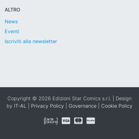
ALTRO
News
Eventi
Iscriviti alla newsletter
Copyright © 2026 Edizioni Star Comics s.r.l. | Design
by
IT-AL
|
Privacy Policy
|
Governance
|
Cookie Policy