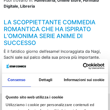
Puoi trovarlo in:
Fumetteria, Online store, Formato
Digitale, Libreria
LA SCOPPIETTANTE COMMEDIA
ROMANTICA CHE HA ISPIRATO
L’OMONIMA SERIE ANIME DI
SUCCESSO
È il fatidico giorno dell’esame! Incoraggiata da Nagi,
Sachi sale sul palco della sua prova più importante.
Riuscirà a superarla e a ottenere una risposta alla sua
dichiarazione? Nel frattempo, arriva la dolce stagione
di San Valentino... Davanti a tanti cioccolati unici e
Consenso
Dettagli
Informazioni sui cookie
caratteristici, di chi sarà quello che sceglierà Nagi?
Questo sito web utilizza i cookie
Utilizziamo i cookie per personalizzare contenuti ed
Altri volumi della serie