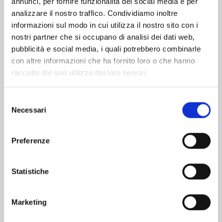
annunci, per fornire funzionalità dei social media e per
analizzare il nostro traffico. Condividiamo inoltre
informazioni sul modo in cui utilizza il nostro sito con i
nostri partner che si occupano di analisi dei dati web,
pubblicità e social media, i quali potrebbero combinarle
con altre informazioni che ha fornito loro o che hanno
raccolto dal suo utilizzo dei loro servizi.
Selezione
Necessari
del
consenso
Preferenze
A COUPLE OF CUCKOOS n. 22
Statistiche
29/09/2026
Marketing