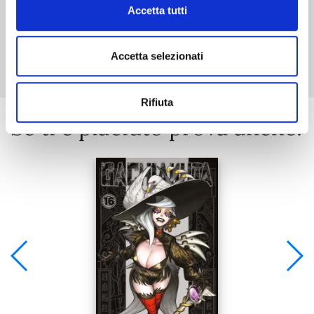
Accetta tutti
Mostra tutto
Accetta selezionati
Rifiuta
Se ti è piaciuto prova anche: