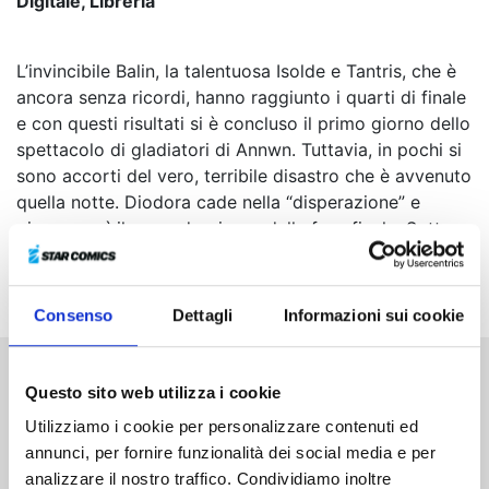
Digitale, Libreria
L’invincibile Balin, la talentuosa Isolde e Tantris, che è
ancora senza ricordi, hanno raggiunto i quarti di finale
e con questi risultati si è concluso il primo giorno dello
spettacolo di gladiatori di Annwn. Tuttavia, in pochi si
sono accorti del vero, terribile disastro che è avvenuto
quella notte. Diodora cade nella “disperazione” e
giunge così il secondo giorno della fase finale. Sotto
oscure nubi minacciose, Nasiens, Gawain e Isolde
salgono sul palco...
Consenso
Dettagli
Informazioni sui cookie
Questo sito web utilizza i cookie
Altri volumi della serie
Utilizziamo i cookie per personalizzare contenuti ed
annunci, per fornire funzionalità dei social media e per
analizzare il nostro traffico. Condividiamo inoltre