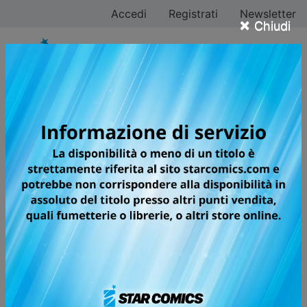
Accedi
Registrati
Newsletter
×
Chiudi
Jun Mochizuki
Tutti i fumetti