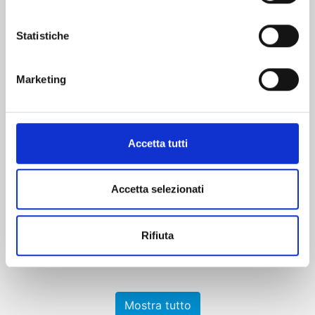
Statistiche
Marketing
ICHI THE WITCH n. 3
Accetta tutti
25/08/2026
Accetta selezionati
€ 6,90
Rifiuta
Mostra tutto