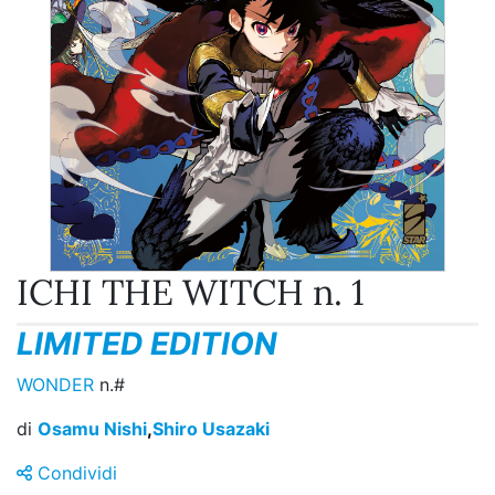
ICHI THE WITCH n. 1
LIMITED EDITION
WONDER
n.#
di
Osamu Nishi
,
Shiro Usazaki
Condividi