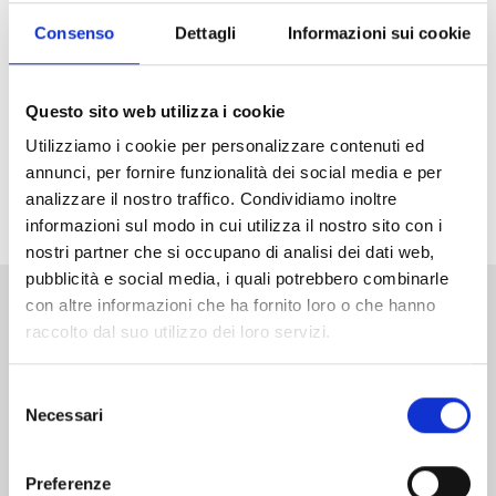
Arriva in Italia il nuovo grande successo di Weekly
Shonen Jump, vincitore del primo premio ai Next
Consenso
Dettagli
Informazioni sui cookie
Manga Awards 2025! Che la caccia agli incantesimi
abbia inizio!
Questo sito web utilizza i cookie
Non perdetevi il primo volume di
Ichi the Witch
in
Utilizziamo i cookie per personalizzare contenuti ed
versione Limited Edition
, con una variant cover
annunci, per fornire funzionalità dei social media e per
arricchita da dettagli in oro e uno splendito standee
analizzare il nostro traffico. Condividiamo inoltre
acrilico in allegato!
informazioni sul modo in cui utilizza il nostro sito con i
nostri partner che si occupano di analisi dei dati web,
pubblicità e social media, i quali potrebbero combinarle
con altre informazioni che ha fornito loro o che hanno
Altri volumi della serie
raccolto dal suo utilizzo dei loro servizi.
Selezione
Necessari
del
consenso
Preferenze