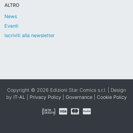
ALTRO
News
Eventi
Iscriviti alla newsletter
Copyright © 2026 Edizioni Star Comics s.r.l. | Design
by
IT-AL
|
Privacy Policy
|
Governance
|
Cookie Policy