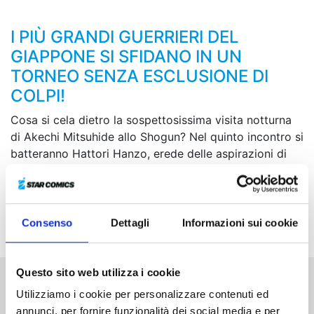
I PIÙ GRANDI GUERRIERI DEL
GIAPPONE SI SFIDANO IN UN
TORNEO SENZA ESCLUSIONE DI
COLPI!
Cosa si cela dietro la sospettosissima visita notturna
di Akechi Mitsuhide allo Shogun? Nel quinto incontro si
batteranno Hattori Hanzo, erede delle aspirazioni di
Honda Tadakatsu nonché del sangue dei famosi ninja
di Iga, e Sasaki Kojiro, l'enigmatica “bambola
assassina” creata da Kanemaki Jisai, un genio assoluto
delle arti marziali... Che vinca il migliore!
Consenso
Dettagli
Informazioni sui cookie
Questo sito web utilizza i cookie
Utilizziamo i cookie per personalizzare contenuti ed
Altri volumi della serie
annunci, per fornire funzionalità dei social media e per