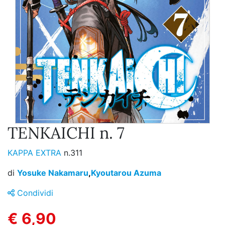
TENKAICHI n. 7
KAPPA EXTRA
n.311
di
Yosuke Nakamaru
,
Kyoutarou Azuma
Condividi
€ 6,90