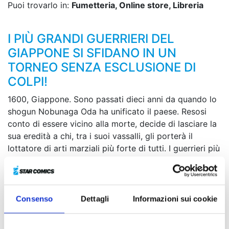
Puoi trovarlo in:
Fumetteria, Online store, Libreria
I PIÙ GRANDI GUERRIERI DEL
GIAPPONE SI SFIDANO IN UN
TORNEO SENZA ESCLUSIONE DI
COLPI!
1600, Giappone. Sono passati dieci anni da quando lo
shogun Nobunaga Oda ha unificato il paese. Resosi
conto di essere vicino alla morte, decide di lasciare la
sua eredità a chi, tra i suoi vassalli, gli porterà il
lottatore di arti marziali più forte di tutti. I guerrieri più
esperti del Sol Levante si sfideranno in un torneo
senza esclusione di colpi che decreterà una volta per
tutte il campione assoluto e consegnerà lo scettro del
potere nelle mani del suo sostenitore... Che il Tenkaichi
Consenso
Dettagli
Informazioni sui cookie
abbia inizio! Combattimenti all’ultimo sangue ed eroi
senza pari in questa serie magistralmente illustrata dal