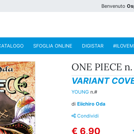
Benvenuto
Os
CATALOGO
SFOGLIA ONLINE
DIGISTAR
#ILOVE
ONE PIECE n. 
VARIANT COVE
YOUNG
n.#
di
Eiichiro Oda
Condividi
€ 6,90