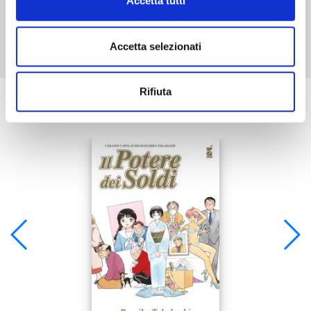
Accetta tutti
Mostra tutto
Accetta selezionati
Rifiuta
Se ti è piaciuto prova anche: