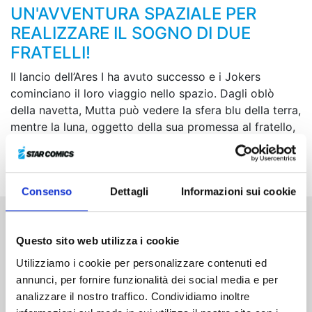
UN'AVVENTURA SPAZIALE PER
REALIZZARE IL SOGNO DI DUE
FRATELLI!
Il lancio dell’Ares I ha avuto successo e i Jokers
cominciano il loro viaggio nello spazio. Dagli oblò
della navetta, Mutta può vedere la sfera blu della terra,
mentre la luna, oggetto della sua promessa al fratello,
pian piano si avvicina insieme al modulo di allunaggio
Altair... Il sogno di una vita sta per diventare realtà!
Consenso
Dettagli
Informazioni sui cookie
Altri volumi della serie
Questo sito web utilizza i cookie
Utilizziamo i cookie per personalizzare contenuti ed
annunci, per fornire funzionalità dei social media e per
analizzare il nostro traffico. Condividiamo inoltre