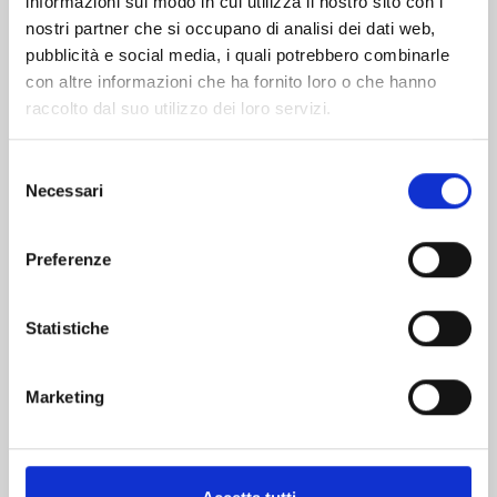
informazioni sul modo in cui utilizza il nostro sito con i
nostri partner che si occupano di analisi dei dati web,
pubblicità e social media, i quali potrebbero combinarle
con altre informazioni che ha fornito loro o che hanno
raccolto dal suo utilizzo dei loro servizi.
Selezione
Necessari
del
consenso
Preferenze
UCHU KYODAI - FRATELLI NELLO SPAZIO n. 43
Statistiche
09/07/2024
€ 5,90
Marketing