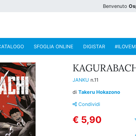
Benvenuto
Os
CATALOGO
SFOGLIA ONLINE
DIGISTAR
#ILOVE
KAGURABACHI
JANKU
n.11
di
Takeru Hokazono
Condividi
€ 5,90