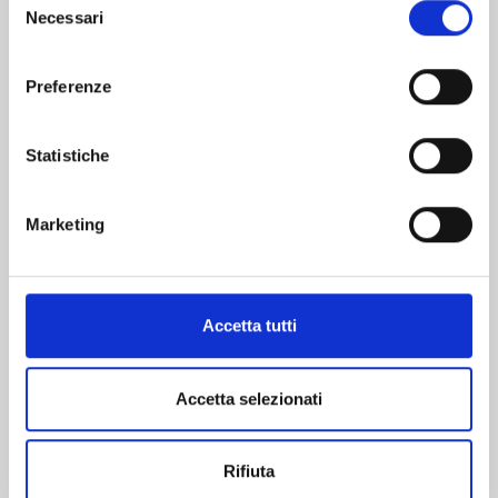
Necessari
del
Altri volumi della serie
consenso
Preferenze
Statistiche
Marketing
Accetta tutti
Accetta selezionati
KAGURABACHI n. 10
Rifiuta
20/10/2026