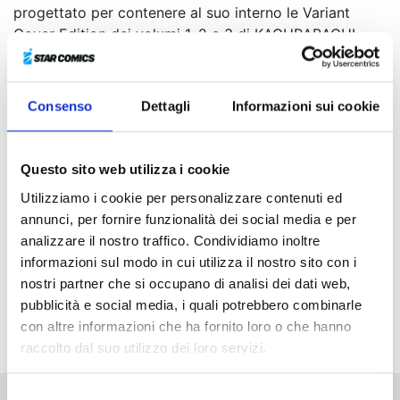
progettato per contenere al suo interno le Variant
Cover Edition dei volumi 1, 2 e 3 di KAGURABACHI.
Chihiro passa le sue giornate nella fucina,
Consenso
Dettagli
Informazioni sui cookie
addestrandosi sotto la guida di suo padre, per
diventare un maestro spadaio come lui. Se il genitore
ama gli scherzi e le facezie, il figlio invece è un tipo
Questo sito web utilizza i cookie
più taciturno. La felicità di quei momenti sembrerebbe
poter continuare all’infinito… ma un brutto giorno la
Utilizziamo i cookie per personalizzare contenuti ed
tragedia bussa alla loro porta. Un legame insanguinato
annunci, per fornire funzionalità dei social media e per
e una vita che non tornerà più. Nel cuore del ragazzo
analizzare il nostro traffico. Condividiamo inoltre
adesso brucia solo la fiamma di una determinazione
informazioni sul modo in cui utilizza il nostro sito con i
alimentata dall’odio...
nostri partner che si occupano di analisi dei dati web,
Azione, violenza e spettacolari combattimenti in una
pubblicità e social media, i quali potrebbero combinarle
storia a cavallo fra il sovrannaturale e il noir!
con altre informazioni che ha fornito loro o che hanno
raccolto dal suo utilizzo dei loro servizi.
Selezione