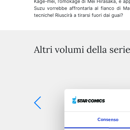
Kage-mei, l’omokage di Mei Hirasaka, è app
Suzu vorrebbe affrontarla al fianco di Ma
tecniche! Riuscirà a tirarsi fuori dai guai?
Altri volumi della seri
Consenso