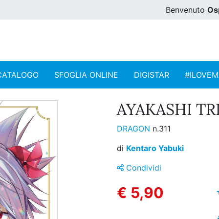
Benvenuto
Os
CATALOGO
SFOGLIA ONLINE
DIGISTAR
#ILOVE
AYAKASHI TRI
DRAGON
n.311
di
Kentaro Yabuki
Condividi
€ 5,90