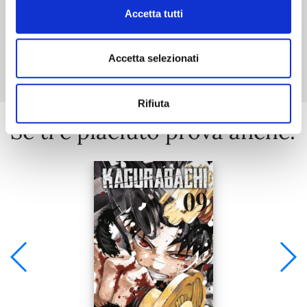
Accetta tutti
Mostra tutto
Accetta selezionati
Rifiuta
Se ti è piaciuto prova anche: