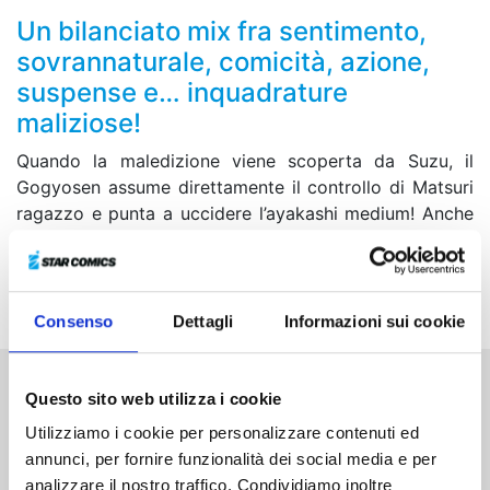
Un bilanciato mix fra sentimento,
sovrannaturale, comicità, azione,
suspense e… inquadrature
maliziose!
Quando la maledizione viene scoperta da Suzu, il
Gogyosen assume direttamente il controllo di Matsuri
ragazzo e punta a uccidere l’ayakashi medium! Anche
se sconfiggere la sua parte maschile significherebbe
non poter tornare a essere un maschio, Matsuri è
determinato a non tirarsi indietro!
Consenso
Dettagli
Informazioni sui cookie
Questo sito web utilizza i cookie
Altri volumi della serie
Utilizziamo i cookie per personalizzare contenuti ed
annunci, per fornire funzionalità dei social media e per
analizzare il nostro traffico. Condividiamo inoltre