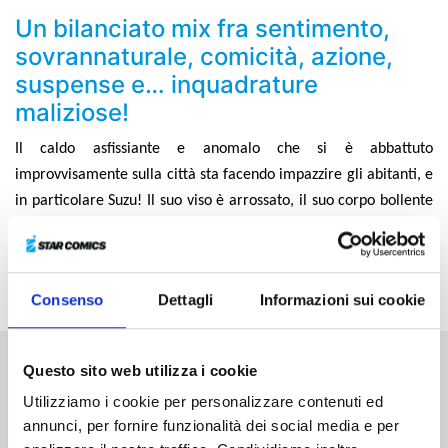
Un bilanciato mix fra sentimento,
sovrannaturale, comicità, azione,
suspense e… inquadrature
maliziose!
Il caldo asfissiante e anomalo che si è abbattuto
improvvisamente sulla città sta facendo impazzire gli abitanti, e
in particolare Suzu! Il suo viso è arrossato, il suo corpo bollente
e grondante di sudore... Matsuri, dal canto suo, si ritrova in
balia della giovane e dei suoi singolari comportamenti. Che ne
sarà dei due ragazzi colpiti dalla terribile calura?!
Consenso
Dettagli
Informazioni sui cookie
Questo sito web utilizza i cookie
Altri volumi della serie
Utilizziamo i cookie per personalizzare contenuti ed
annunci, per fornire funzionalità dei social media e per