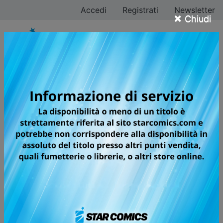
Accedi
Registrati
Newsletter
×
Chiudi
Tutti i fumetti per la
testata GHOST