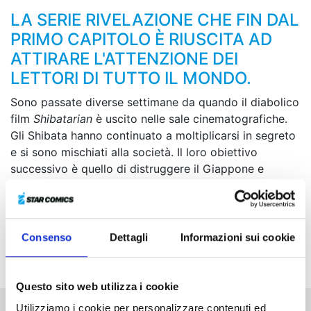
LA SERIE RIVELAZIONE CHE FIN DAL
PRIMO CAPITOLO È RIUSCITA AD
ATTIRARE L'ATTENZIONE DEI
LETTORI DI TUTTO IL MONDO.
Sono passate diverse settimane da quando il diabolico
film
Shibatarian
è uscito nelle sale cinematografiche.
Gli Shibata hanno continuato a moltiplicarsi in segreto
e si sono mischiati alla società. Il loro obiettivo
successivo è quello di distruggere il Giappone e
rimanere così impressi nella storia. Viene dato quindi il
via al piano che prevede la trasformazione in Shibata
di tutti gli abitanti dell’arcipelago. In tutto il mondo, un
solo e unico eroe, ovvero Sato, è in grado di fermare
Consenso
Dettagli
Informazioni sui cookie
la loro follia…
Questo sito web utilizza i cookie
Utilizziamo i cookie per personalizzare contenuti ed