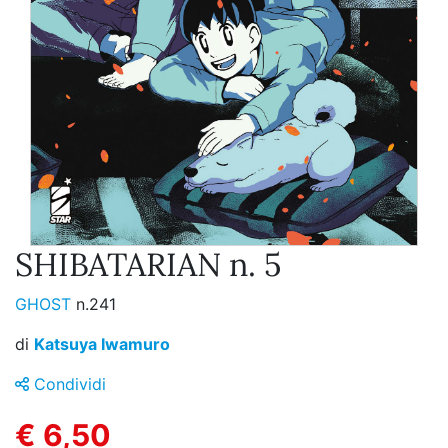
SHIBATARIAN n. 5
GHOST
n.241
di
Katsuya Iwamuro
Condividi
€ 6,50