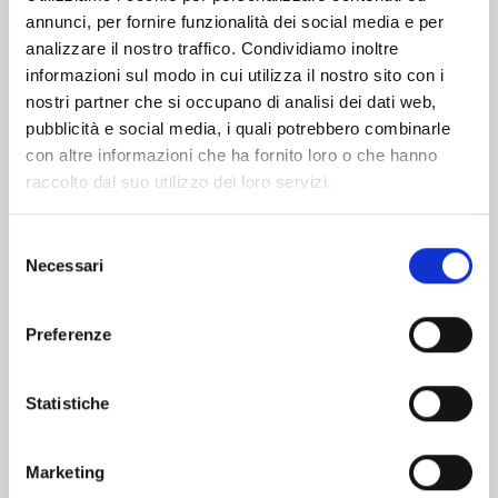
annunci, per fornire funzionalità dei social media e per
Altri volumi della serie
analizzare il nostro traffico. Condividiamo inoltre
informazioni sul modo in cui utilizza il nostro sito con i
nostri partner che si occupano di analisi dei dati web,
pubblicità e social media, i quali potrebbero combinarle
con altre informazioni che ha fornito loro o che hanno
raccolto dal suo utilizzo dei loro servizi.
Selezione
Necessari
del
consenso
Preferenze
Statistiche
SHIBATARIAN n. 4
Marketing
25/02/2025