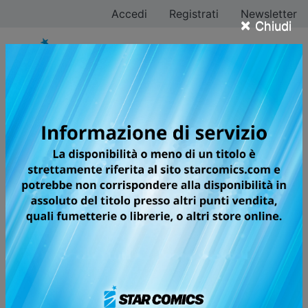
Accedi
Registrati
Newsletter
×
Chiudi
Tutti i fumetti per la
testata GHOST