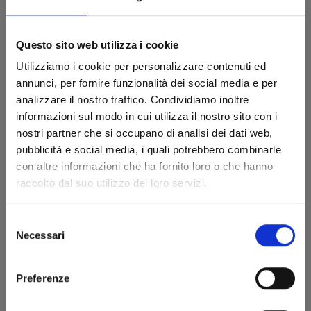
conferimento dei dati rende impossibile il trattamento,
ma non la fruizione dei contenuti pubblici del sito. Il
conferimento dei dati necessari allo svolgimento del
Questo sito web utilizza i cookie
rapporto è facoltativo, ma costituisce condizione
Utilizziamo i cookie per personalizzare contenuti ed
necessaria ed indispensabile per la fruizione dei servizi
annunci, per fornire funzionalità dei social media e per
offerti: un eventuale rifiuto di fornire i dati determina,
analizzare il nostro traffico. Condividiamo inoltre
quindi, l’impossibilità di eseguire il servizio richiesto.
informazioni sul modo in cui utilizza il nostro sito con i
G. MODALITÀ DI TRATTAMENTO - COME
nostri partner che si occupano di analisi dei dati web,
SONO TRATTATI I SUOI DATI PERSONALI
pubblicità e social media, i quali potrebbero combinarle
con altre informazioni che ha fornito loro o che hanno
I dati personali saranno trattati dal Titolare con l’ausilio
raccolto dal suo utilizzo dei loro servizi.
di strumenti atti a registrare e memorizzare i dati
stessi e comunque in modo tale da garantirne la
Selezione
sicurezza e tutelare la massima riservatezza
Necessari
del
dell’interessato, nel rispetto dei principi di correttezza,
consenso
liceità, trasparenza, pertinenza, completezza e non
eccedenza.
Preferenze
Il Titolare tratterà i dati acquisiti per il tempo