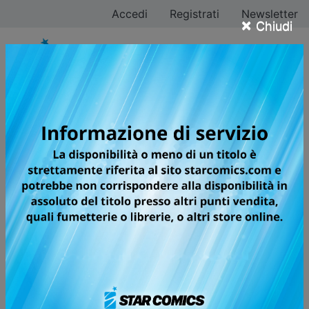
Accedi
Registrati
Newsletter
×
Chiudi
CONSENSO
INFORMATO AL
TRATTAMENTO DEI
DATI
INFORMATIVA AL TRATTAMENTO
DATI UTENTI SITO WEB ART. 13
Regolamento (UE) 2016/679
Rev.3.01 del 25/05/2022