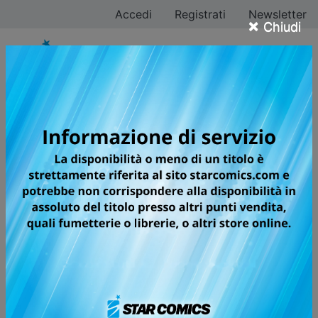
Accedi
Registrati
Newsletter
×
Chiudi
Tutti i fumetti per la
testata GHOST