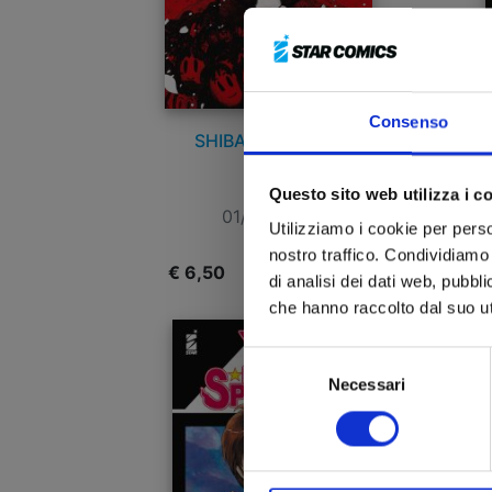
Consenso
SHIBATARIAN n. 3
Y
Questo sito web utilizza i c
01/10/2024
Utilizziamo i cookie per perso
nostro traffico. Condividiamo 
€ 6,50
€
di analisi dei dati web, pubbl
che hanno raccolto dal suo uti
Selezione
Necessari
del
consenso