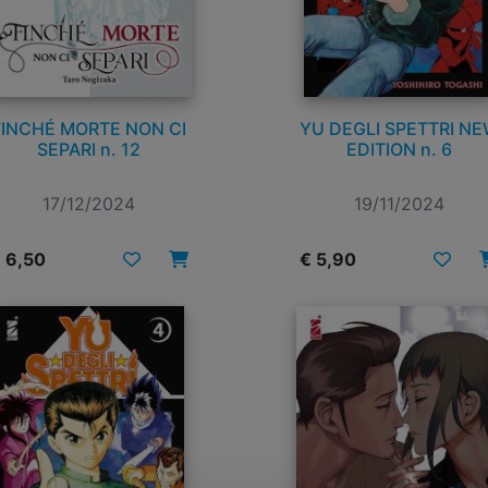
FINCHÉ MORTE NON CI
YU DEGLI SPETTRI N
SEPARI n. 12
EDITION n. 6
17/12/2024
19/11/2024
 6,50
€ 5,90