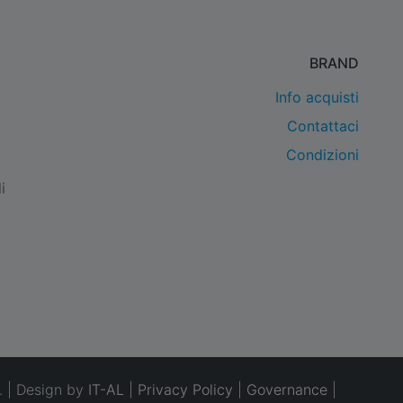
BRAND
Info acquisti
Contattaci
Condizioni
i
. | Design by
IT-AL
|
Privacy Policy
|
Governance
|