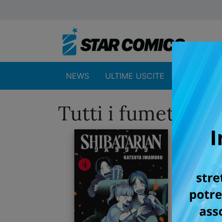
NEWS
ULTIME USCITE
SHOP
Tutti i fumetti p