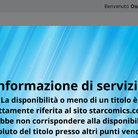
Benvenuto
Os
CATALOGO
SFOGLIA ONLINE
DIGISTAR
#ILOVE
er la testata GHOST