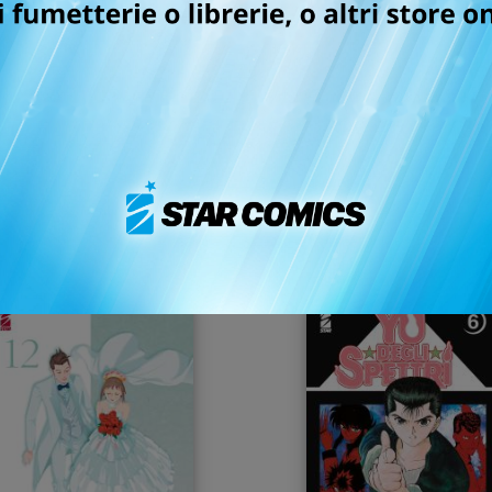
U DEGLI SPETTRI NEW
STAGE S n. 1
EDITION n. 9
18/02/2025
11/02/2025
 5,90
€ 6,90