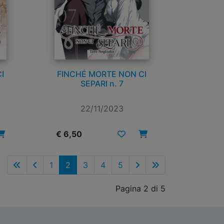
I
FINCHÉ MORTE NON CI
SEPARI n. 7
22/11/2023
€ 6,50
1
2
3
4
5
Pagina 2 di 5