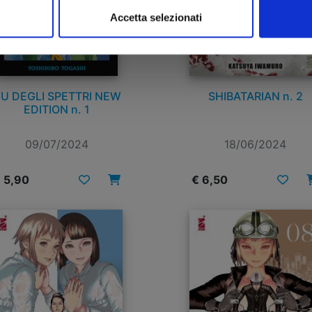
Accetta selezionati
U DEGLI SPETTRI NEW
SHIBATARIAN n. 2
EDITION n. 1
09/07/2024
18/06/2024
 5,90
€ 6,50