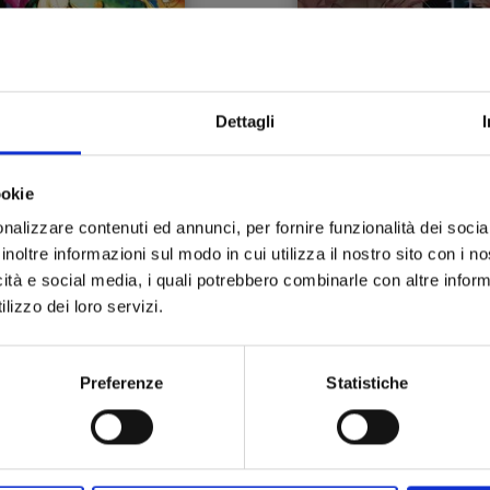
Dettagli
U DEGLI SPETTRI NEW
FINCHÉ MORTE NON C
EDITION n. 4
SEPARI n. 11
ookie
24/09/2024
03/09/2024
nalizzare contenuti ed annunci, per fornire funzionalità dei socia
inoltre informazioni sul modo in cui utilizza il nostro sito con i 
 5,90
€ 6,50
icità e social media, i quali potrebbero combinarle con altre inform
lizzo dei loro servizi.
Preferenze
Statistiche