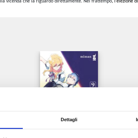
della vicenda che la riguardò direttamente. Nel frattempo
, l’elezione d
e
Dettagli