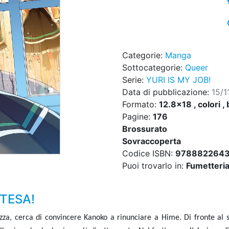
Categorie:
Manga
Sottocategorie:
Queer
Serie:
YURI IS MY JOB!
Data di pubblicazione:
15/1
Formato:
12.8x18 , colori , 
Pagine:
176
Brossurato
Sovraccoperta
Codice ISBN:
978882264
Puoi trovarlo in:
Fumetteria,
TTESA!
za, cerca di convincere Kanoko a rinunciare a Hime. Di fronte al su