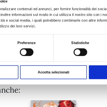
ookie
YURI IS MY JOB! n. 9
nalizzare contenuti ed annunci, per fornire funzionalità dei socia
inoltre informazioni sul modo in cui utilizza il nostro sito con i 
02/07/2024
icità e social media, i quali potrebbero combinarle con altre inform
lizzo dei loro servizi.
€ 6,90
Preferenze
Statistiche
Mostra tutto
Accetta selezionati
anche: