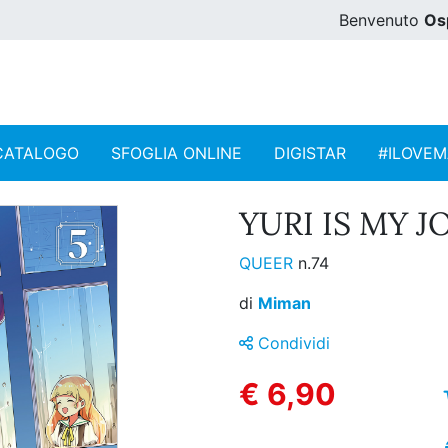
Benvenuto
Os
CATALOGO
SFOGLIA ONLINE
DIGISTAR
#ILOVE
YURI IS MY JO
QUEER
n.74
di
Miman
Condividi
€ 6,90