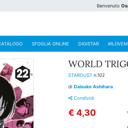
Benvenuto
Os
CATALOGO
SFOGLIA ONLINE
DIGISTAR
#ILOVE
WORLD TRIGG
STARDUST
n.102
di
Daisuke Ashihara
Condividi
€ 4,30