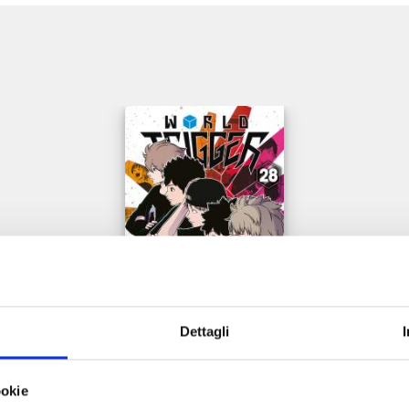
e
Dettagli
WORLD TRIGGER n. 28
ookie