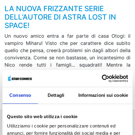
LA NUOVA FRIZZANTE SERIE
DELL’AUTORE DI ASTRA LOST IN
SPACE!
Un nuovo amico entra a far parte di casa Otogi: il
vampiro Miharu! Visto che per carattere dice subito
quello che pensa, creerà problemi sin dagli albori della
convivenza. Come se non bastasse, un incantesimo di
Nico rende tutti i famigli... squadrati! Mentre la
professoressa Makuwa e Kukku si dedicano alla
creazione di fanzine e Morihito si lascia infervorare
dalla sua passione per i jeans, il Festival della Cultura
del liceo Asunaro si avvicina...
Consenso
Dettagli
Informazioni sui cookie
Questo sito web utilizza i cookie
Altri volumi della serie
Utilizziamo i cookie per personalizzare contenuti ed
annunci, per fornire funzionalità dei social media e per