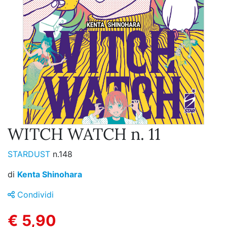
WITCH WATCH n. 11
STARDUST
n.148
di
Kenta Shinohara
Condividi
€ 5,90