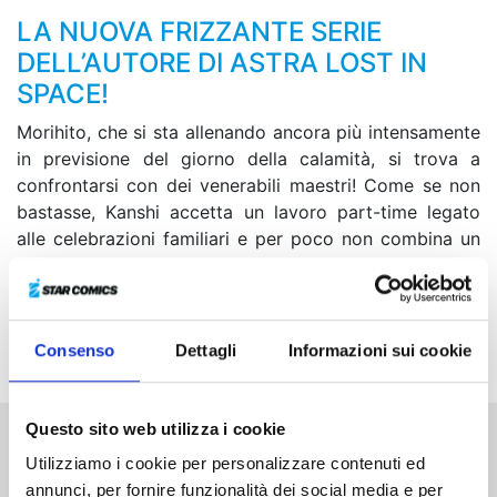
LA NUOVA FRIZZANTE SERIE
DELL’AUTORE DI ASTRA LOST IN
SPACE!
Morihito, che si sta allenando ancora più intensamente
in previsione del giorno della calamità, si trova a
confrontarsi con dei venerabili maestri! Come se non
bastasse, Kanshi accetta un lavoro part-time legato
alle celebrazioni familiari e per poco non combina un
disastro... Fortunatamente una serie di eventi
prodigiosi porta a uno sviluppo inatteso! Infine, al liceo
Asunaro viene assegnata una nuova supplente:
l’episodio crossover con Sket Dance è servito!
Consenso
Dettagli
Informazioni sui cookie
Questo sito web utilizza i cookie
Altri volumi della serie
Utilizziamo i cookie per personalizzare contenuti ed
annunci, per fornire funzionalità dei social media e per