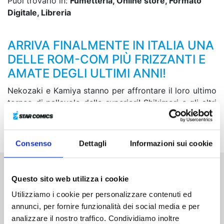
Puoi trovarlo in:
Fumetteria, Online store, Formato
Digitale, Libreria
ARRIVA FINALMENTE IN ITALIA UNA
DELLE ROM-COM PIÙ FRIZZANTI E
AMATE DEGLI ULTIMI ANNI!
Nekozaki e Kamiya stanno per affrontare il loro ultimo
torneo di pallavolo delle superiori! Shikimori e gli altri
sono pronti a sostenere le loro amiche fino all’ultimo,
ma Izumi sembra in pensiero per…
Consenso
Dettagli
Informazioni sui cookie
Questo sito web utilizza i cookie
Altri volumi della serie
Utilizziamo i cookie per personalizzare contenuti ed
annunci, per fornire funzionalità dei social media e per
analizzare il nostro traffico. Condividiamo inoltre