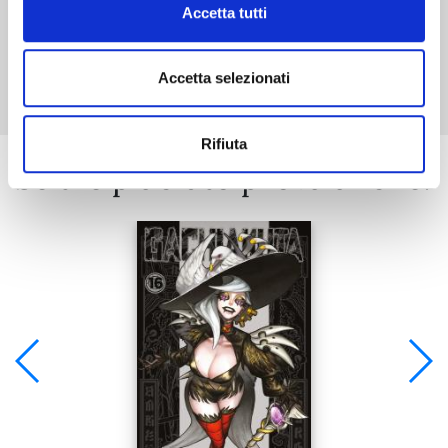
Accetta tutti
Mostra tutto
Accetta selezionati
Rifiuta
Se ti è piaciuto prova anche: