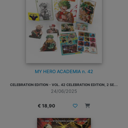
MY HERO ACADEMIA n. 42
C
ELEBRATION EDITION - VOL. 42 CELEBRATION EDITION, 2 SET DI STICKER, 3 ILLUSTRATION CARD, 2 SOTTOBICCHIERI, 1 CARD DORATA, 1 MINI-SHIKISHI
24/06/2025
€ 18,90