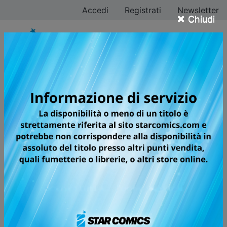
Accedi
Registrati
Newsletter
×
Chiudi
Tutti i fumetti per la
testata DRAGON