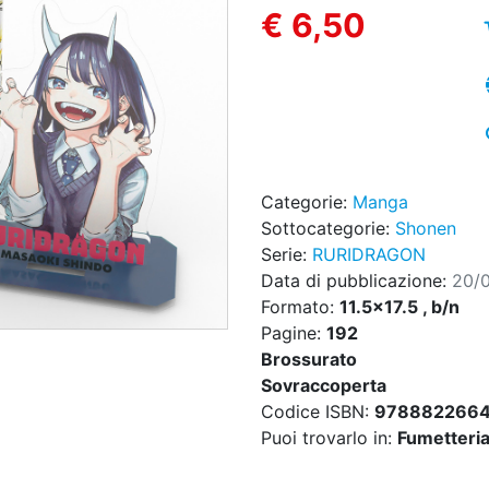
€ 6,50
Categorie:
Manga
Sottocategorie:
Shonen
Serie:
RURIDRAGON
Data di pubblicazione:
20/
Formato:
11.5x17.5 , b/n
Pagine:
192
Brossurato
Sovraccoperta
Codice ISBN:
978882266
Puoi trovarlo in:
Fumetteria,