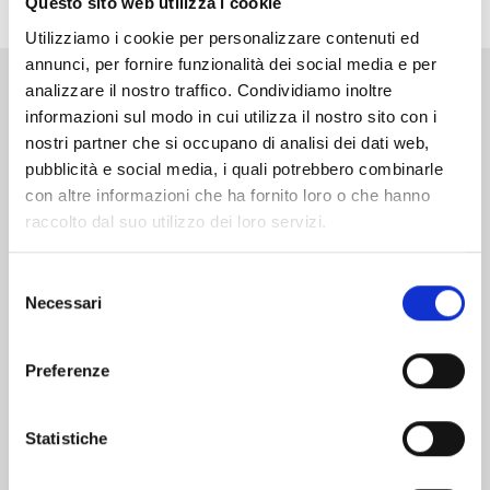
Questo sito web utilizza i cookie
Utilizziamo i cookie per personalizzare contenuti ed
annunci, per fornire funzionalità dei social media e per
analizzare il nostro traffico. Condividiamo inoltre
Altri volumi della serie
informazioni sul modo in cui utilizza il nostro sito con i
nostri partner che si occupano di analisi dei dati web,
pubblicità e social media, i quali potrebbero combinarle
con altre informazioni che ha fornito loro o che hanno
raccolto dal suo utilizzo dei loro servizi.
Selezione
Necessari
del
consenso
Preferenze
Statistiche