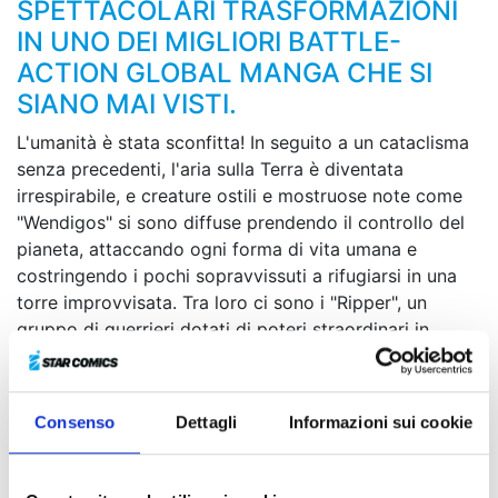
SPETTACOLARI TRASFORMAZIONI
IN UNO DEI MIGLIORI BATTLE-
ACTION GLOBAL MANGA CHE SI
SIANO MAI VISTI.
L'umanità è stata sconfitta! In seguito a un cataclisma
senza precedenti, l'aria sulla Terra è diventata
irrespirabile, e creature ostili e mostruose note come
"Wendigos" si sono diffuse prendendo il controllo del
pianeta, attaccando ogni forma di vita umana e
costringendo i pochi sopravvissuti a rifugiarsi in una
torre improvvisata. Tra loro ci sono i "Ripper", un
gruppo di guerrieri dotati di poteri straordinari in
grado di fronteggiare i Wendigos. Durante una
missione di ricognizione, una unità di Ripper si imbatte
in Junk, un giovane ragazzo energico e ottimista dalla
Consenso
Dettagli
Informazioni sui cookie
forza sovrumana che sembra essersi adattato al nuovo
ecosistema terrestre. E quando il ragazzo ritrova una
strana maschera dalla provenienza misteriosa…