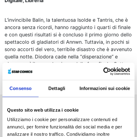
Digitale, Libreria
L’invincibile Balin, la talentuosa Isolde e Tantris, che è
ancora senza ricordi, hanno raggiunto i quarti di finale
e con questi risultati si è concluso il primo giorno dello
spettacolo di gladiatori di Annwn. Tuttavia, in pochi si
sono accorti del vero, terribile disastro che è avvenuto
quella notte. Diodora cade nella “disperazione” e
giunge così il secondo giorno della fase finale. Sotto
oscure nubi minacciose, Nasiens, Gawain e Isolde
salgono sul palco...
Consenso
Dettagli
Informazioni sui cookie
Questo sito web utilizza i cookie
Altri volumi della serie
Utilizziamo i cookie per personalizzare contenuti ed
annunci, per fornire funzionalità dei social media e per
analizzare il nostro traffico. Condividiamo inoltre