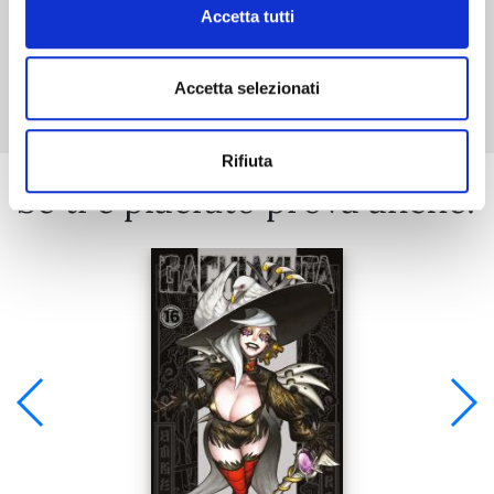
Accetta tutti
Mostra tutto
Accetta selezionati
Rifiuta
Se ti è piaciuto prova anche: