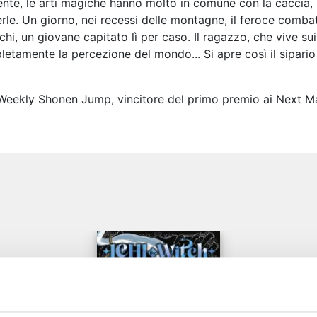
vente, le arti magiche hanno molto in comune con la caccia
rle. Un giorno, nei recessi delle montagne, il feroce combatt
Ichi, un giovane capitato lì per caso. Il ragazzo, che vive s
etamente la percezione del mondo... Si apre così il sipario 
di Weekly Shonen Jump, vincitore del primo premio ai Next 
e