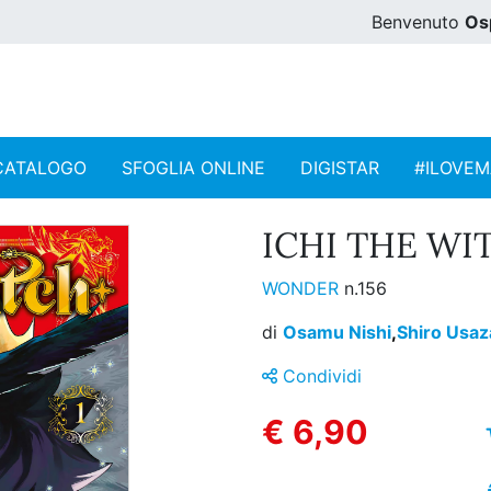
Benvenuto
Os
CATALOGO
SFOGLIA ONLINE
DIGISTAR
#ILOVE
ICHI THE WIT
WONDER
n.156
di
Osamu Nishi
,
Shiro Usaz
Condividi
€ 6,90