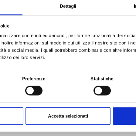
Dettagli
ookie
nalizzare contenuti ed annunci, per fornire funzionalità dei socia
inoltre informazioni sul modo in cui utilizza il nostro sito con i 
icità e social media, i quali potrebbero combinarle con altre inform
ICHI THE WITCH n. 3
lizzo dei loro servizi.
25/08/2026
Preferenze
Statistiche
€ 6,90
Accetta selezionati
Mostra tutto