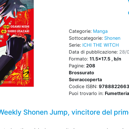
Categorie:
Manga
Sottocategorie:
Shonen
Serie:
ICHI THE WITCH
Data di pubblicazione:
28/
Formato:
11.5x17.5 , b/n
Pagine:
208
Brossurato
Sovraccoperta
Codice ISBN:
978882266
Puoi trovarlo in:
Fumetteria,
 Weekly Shonen Jump, vincitore del pri