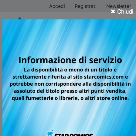
Accedi
Registrati
Newsletter
×
Chiudi
Jeronimo Cejudo
Tutti i fumetti