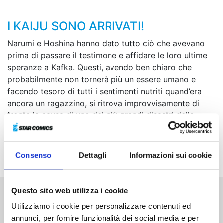
I KAIJU SONO ARRIVATI!
Narumi e Hoshina hanno dato tutto ciò che avevano
prima di passare il testimone e affidare le loro ultime
speranze a Kafka. Questi, avendo ben chiaro che
probabilmente non tornerà più un essere umano e
facendo tesoro di tutti i sentimenti nutriti quand’era
ancora un ragazzino, si ritrova improvvisamente di
fronte la causa di uno dei più grandi disastri della
storia... Riuscirà a salvare l’umanità dalla catastrofe? La
battaglia delle Forze di Difesa contro i kaiju raggiunge
il suo sconvolgente epilogo!
Consenso
Dettagli
Informazioni sui cookie
Questo sito web utilizza i cookie
Altri volumi della serie
Utilizziamo i cookie per personalizzare contenuti ed
annunci, per fornire funzionalità dei social media e per