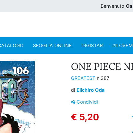
Benvenuto
Os
CATALOGO
SFOGLIA ONLINE
DIGISTAR
#ILOVE
ONE PIECE N
GREATEST
n.287
di
Eiichiro Oda
Condividi
€ 5,20