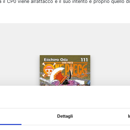
a il CP0 viene all’attacco e il suo intento è proprio quello
e
Dettagli